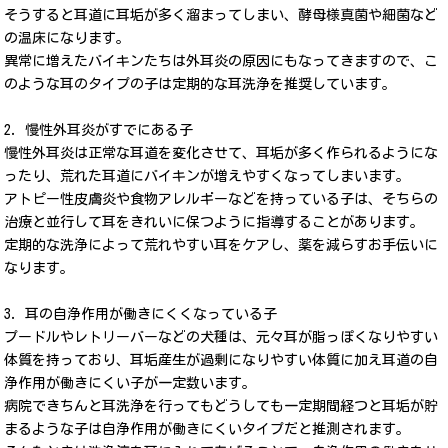
そうすると耳道に耳垢が多く溜まってしまい、酵母様真菌や細菌など
の温床になります。
異常に増えたバイキンたちは外耳炎の原因にもなってきますので、こ
のような耳のタイプの子は定期的な耳洗浄を推奨しています。
2. 慢性外耳炎がすでにある子
慢性外耳炎は正常な耳道を変化させて、耳垢が多く作られるようにな
ったり、荒れた耳道にバイキンが増えやすくなってしまいます。
アトピー性皮膚炎や食物アレルギーなどを持っている子は、そちらの
治療と並行して耳をきれいに保つように指導することがあります。
定期的な洗浄によって荒れやすい耳をケアし、薬を減らすお手伝いに
なります。
3. 耳の自浄作用が働きにくくなっている子
プードルやレトリーバーなどの犬種は、元々耳が脂っぽくなりやすい
体質を持っており、耳垢産生が過剰になりやすい体質に加え耳道の自
浄作用が働きにくい子が一定数います。
病院できちんと耳洗浄を行ってもどうしても一定期間経つと耳垢が貯
まるような子は自浄作用が働きにくいタイプだと推測されます。