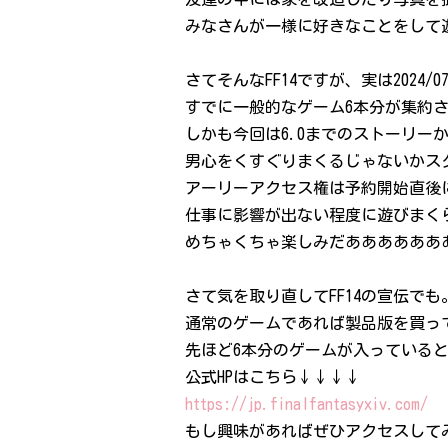
みなさんが一様に好きなことをして
さてそんなFF14ですが、実は202
すでに一般的なゲーム6本分が集約
しかも今回は6.0までのストーリ
男心をくすぐりまくるじゃないかス
アーリーアクセス権は予約開始直後
仕事に影響が出ない程度に遊びまく
めちゃくちゃ楽しみだああああああ
さて気を取り直してFF14の宣伝でも
通常のゲームであれば製品版を買って
先ほど6本分のゲームが入っている
公式HPはこちら↓↓↓↓
https://jp.finalfantasyxiv.com/
もし興味があればぜひアクセスして