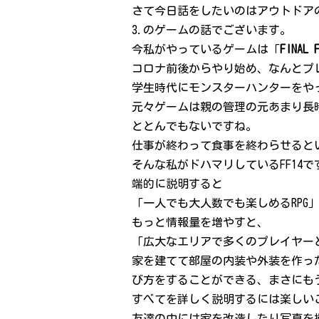
さて今日話をしたいのはアウトドア
3.のゲームの話でございます。
今私がやっているゲームは「
FINAL 
コロナ前後からやり始め、なんとプ
学生時代にモンスターハンターをや
元々ゲームは親の管理の元あまり長
ととんでもないですね。
仕事が終わって食事を終わらせるとい
そんな私がドハマリしているFF14
端的に説明すると
「一人でも大人数でも楽しめるRPG
もっと情報量を増やすと、
「広大なエリアで多くのプレイヤーと
家を建てて部屋の内装や外装を作っ
び方をすることができる、まさにも
すべてを詳しく説明するには楽しい
友達の中には家を改造したり写真を